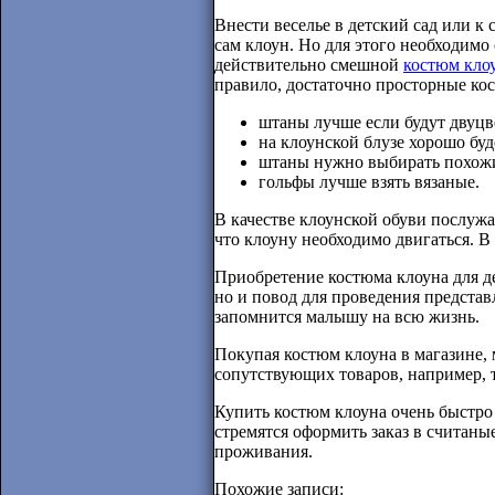
Внести веселье в детский сад или к
сам клоун. Но для этого необходимо
действительно смешной
костюм кло
правило, достаточно просторные ко
штаны лучше если будут двуцве
на клоунской блузе хорошо бу
штаны нужно выбирать похож
гольфы лучше взять вязаные.
В качестве клоунской обуви послужа
что клоуну необходимо двигаться. В
Приобретение костюма клоуна для де
но и повод для проведения представ
запомнится малышу на всю жизнь.
Покупая костюм клоуна в магазине, 
сопутствующих товаров, например, т
Купить костюм клоуна очень быстро 
стремятся оформить заказ в считаные
проживания.
Похожие записи: