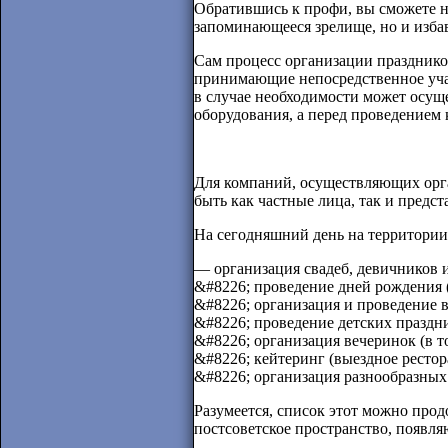
Обратившись к профи, вы сможете не
запоминающееся зрелище, но и избав
Сам процесс организации праздников
принимающие непосредственное уча
в случае необходимости может осущ
оборудования, а перед проведением
Для компаний, осуществляющих орган
быть как частные лица, так и пред
На сегодняшний день на территории
— организация свадеб, девичников 
&#8226; проведение дней рождения (
&#8226; организация и проведение 
&#8226; проведение детских праздн
&#8226; организация вечеринок (в т
&#8226; кейтеринг (выездное ресто
&#8226; организация разнообразных 
Разумеется, список этот можно прод
постсоветское пространство, появля